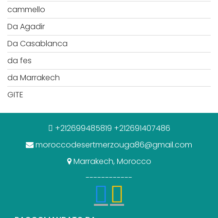
cammello
Da Agadir
Da Casablanca
da fes
da Marrakech
GITE
+212699485819 +212691407486
moroccodesertmerzouga86@gmail.com
Marrakech, Morocco
------------