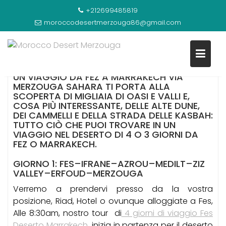
Skip
+212699485819
to
4 GIORNI DI VIAGGIO FES DESERTO MARRAKECH
moroccodesertmerzouga86@gmail.com
content
UN VIAGGIO DA FEZ A MARRAKECH VIA
MERZOUGA SAHARA TI PORTA ALLA
SCOPERTA DI MIGLIAIA DI OASI E VALLI E,
COSA PIÙ INTERESSANTE, DELLE ALTE DUNE,
DEI CAMMELLI E DELLA STRADA DELLE KASBAH:
TUTTO CIÒ CHE PUOI TROVARE IN UN
VIAGGIO NEL DESERTO DI 4 O 3 GIORNI DA
FEZ O MARRAKECH.
GIORNO 1: FES–IFRANE–AZROU–MEDILT–ZIZ
VALLEY–ERFOUD–MERZOUGA
Verremo a prendervi presso da la vostra
posizione, Riad, Hotel o ovunque alloggiate a Fes,
Alle 8:30am, nostro tour di
4 giorni di viaggio Fes
Deserto Marrakech
, inizia in partenza per il deserto