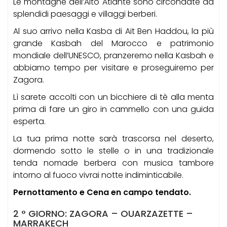
Le montagne dell’Alto Atlante sono circondate da
splendidi paesaggi e villaggi berberi.
Al suo arrivo nella Kasba di Ait Ben Haddou, la più
grande Kasbah del Marocco e patrimonio
mondiale dell’UNESCO, pranzeremo nella Kasbah e
abbiamo tempo per visitare e proseguiremo per
Zagora.
Lì sarete accolti con un bicchiere di tè alla menta
prima di fare un giro in cammello con una guida
esperta.
La tua prima notte sarà trascorsa nel deserto,
dormendo sotto le stelle o in una tradizionale
tenda nomade berbera con musica tambore
intorno al fuoco vivrai notte indiminticabile.
Pernottamento e Cena en campo tendato.
2 ° GIORNO: ZAGORA – OUARZAZETTE –
MARRAKECH