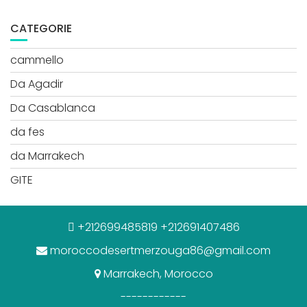
CATEGORIE
cammello
Da Agadir
Da Casablanca
da fes
da Marrakech
GITE
+212699485819 +212691407486
moroccodesertmerzouga86@gmail.com
Marrakech, Morocco
------------