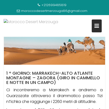
Skip
TOUR 2 GIORNI DA MARRAKECH AL DESERTO DI
+212699485819
to
ZAGORA
moroccodesertmerzouga86@gmail.com
content
1 ° GIORNO: MARRAKECH-ALTO ATLANTE
MONTAGNE – ZAGORA (GIRO IN CAMMELLO
E NOTTE IN UN CAMPO)
Ci incontreremo a Marrakech e andremo a
Ouarzazate attraverso il drammatico passo Tizi
nTichka che raggiunge i 2260 metri di altitudine.