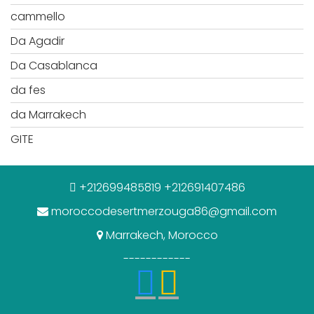
cammello
Da Agadir
Da Casablanca
da fes
da Marrakech
GITE
+212699485819 +212691407486
moroccodesertmerzouga86@gmail.com
Marrakech, Morocco
------------