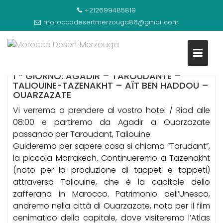
Skip
+212699485819
to
AGADIR MERZOUGA 6 GIORNI DI VIAGGIO
moroccodesertmerzouga86@gmail.com
content
1 ° GIORNO: AGADIR – TAROUDANTE –
TALIOUINE-TAZENAKHT – AÏT BEN HADDOU –
OUARZAZATE
Vi verremo a prendere al vostro hotel / Riad alle
08:00 e partiremo da Agadir a Ouarzazate
passando per Taroudant, Taliouine.
Guideremo per sapere cosa si chiama “Tarudant”,
la piccola Marrakech. Continueremo a Tazenakht
(noto per la produzione di tappeti e tappeti)
attraverso Taliouine, che è la capitale dello
zafferano in Marocco. Patrimonio dell’Unesco,
andremo nella città di Ouarzazate, nota per il film
cenimatico della capitale, dove visiteremo l’Atlas